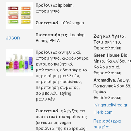
Προϊόντα
: lip balm,
αποσμητικό
Συστατικά
: 100% vegan
Πιστοποιήσεις
: Leaping
Ζωή και Υγεία
,
Jason
Bunny, PETA
Τσιμισκή 118,
Θεσσαλονίκη
Προϊόντα
: αντηλιακό,
Green House Bio
,
αποσμητικό, αφρόλουτρο,
Μητρ. Καλλίδου 1
εντομοαπωθητικό,
Καλαμαριά,
μαλακτικό, οδοντόκρεμα,
Θεσσαλονίκη
περιποίηση μαλλιών,
Aromadiva
, Λεωφ.
περιποίηση προσώπου,
Παπανικολάου 58
περιποίηση σώματος,
Πεύκα,
σαμπουάν, styling
Θεσσαλονίκη
μαλλιών
livingcrueltyfree.gr
Συστατικά
: ελέγξτε τα
iHerb.com
συστατικά του προϊόντος
Περισσότερα
(κάποια μη vegan
σημεία...
προϊόντα της εταιρείας: