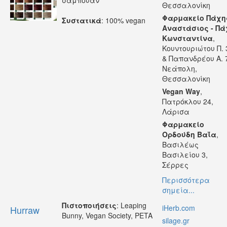
σαμπουάν
Θεσσαλονίκη
Φαρμακείο Πάχη
Συστατικά
: 100% vegan
Αναστάσιος - Πά
Κωνσταντίνα
,
Κουντουριώτου Π. 
& Παπανδρέου Α. 
Νεάπολη,
Θεσσαλονίκη
Vegan Way
,
Πατρόκλου 24,
Λάρισα
Φαρμακείο
Ορδούδη Βαΐα
,
Βασιλέως
Βασιλείου 3,
Σέρρες
Περισσότερα
σημεία...
Πιστοποιήσεις
: Leaping
iHerb.com
Hurraw
Bunny, Vegan Society, PETA
silage.gr