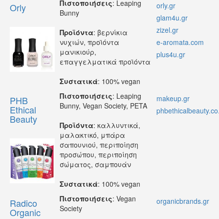
Πιστοποιήσεις
: Leaping
orly.gr
Orly
Bunny
glam4u.gr
zizel.gr
Προϊόντα
: βερνίκια
νυχιών, προϊόντα
e-aromata.com
μανικιούρ,
plus4u.gr
επαγγελματικά προϊόντα
Συστατικά
: 100% vegan
Πιστοποιήσεις
: Leaping
makeup.gr
PHB
Bunny, Vegan Society, PETA
Ethical
phbethicalbeauty.co
Beauty
Προϊόντα
: καλλυντικά,
μαλακτικό, μπάρα
σαπουνιού, περιποίηση
προσώπου, περιποίηση
σώματος, σαμπουάν
Συστατικά
: 100% vegan
Πιστοποιήσεις
: Vegan
organicbrands.gr
Radico
Society
Organic