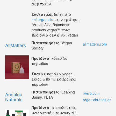
σαμπουάν
Συστατικά
: δείτε στο
επίσημο site
στην ερώτηση
"Are all Alba Botanica®
products vegan?" ποια
προϊόντα δεν είναι vegan
Πιστοποιήσεις
: Vegan
allmatters.com
AllMatters
Society
Προϊόντα
: κύπελλο
περιόδου
Συστατικά
: όλα vegan,
εκτός από τα εσώρουχα
περιόδου
Πιστοποιήσεις
: Leaping
iΗerb.com
Andalou
Bunny, PETA
Naturals
organicbrands.gr
Προϊόντα
: αφρόλουτρο,
μαλακτικό, ντεμακιγιάζ,