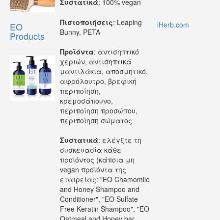
Συστατικά
: 100% vegan
Πιστοποιήσεις
: Leaping
iHerb.com
EO
Bunny, PETA
Products
Προϊόντα
: αντισηπτικό
χεριών, αντισηπτικά
μαντιλάκια, αποσμητικό,
αφρόλουτρο, βρεφική
περιποίηση,
κρεμοσάπουνο,
περιποίηση προσώπου,
περιποίηση σώματος
Συστατικά
: ελέγξτε τη
συσκευασία κάθε
προϊόντος (κάποια μη
vegan προϊόντα της
εταιρείας: "EO Chamomile
and Honey Shampoo and
Conditioner", "EO Sulfate
Free Keratin Shampoo", "EO
Oatmeal and Honey bar