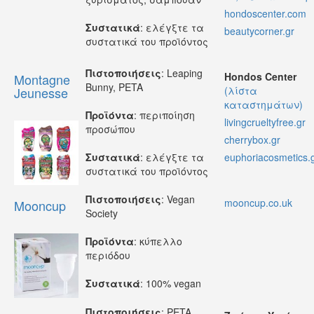
hondoscenter.com
Συστατικά
: ελέγξτε τα
beautycorner.gr
συστατικά του προϊόντος
Πιστοποιήσεις
: Leaping
Hondos Center
Montagne
Bunny, PETA
Jeunesse
(λίστα
καταστημάτων)
Προϊόντα
: περιποίηση
livingcrueltyfree.gr
προσώπου
cherrybox.gr
Συστατικά
: ελέγξτε τα
euphoriacosmetics.
συστατικά του προϊόντος
Πιστοποιήσεις
: Vegan
mooncup.co.uk
Mooncup
Society
Προϊόντα
: κύπελλο
περιόδου
Συστατικά
: 100% vegan
Πιστοποιήσεις
: PETA