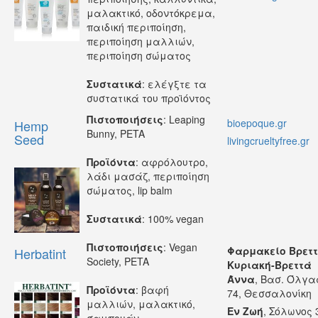
μαλακτικό, οδοντόκρεμα,
παιδική περιποίηση,
περιποίηση μαλλιών,
περιποίηση σώματος
Συστατικά
: ελέγξτε τα
συστατικά του προϊόντος
Πιστοποιήσεις
: Leaping
bioepoque.gr
Hemp
Bunny, PETA
Seed
livingcrueltyfree.gr
Προϊόντα
: αφρόλουτρο,
λάδι μασάζ, περιποίηση
σώματος, lip balm
Συστατικά
: 100% vegan
Πιστοποιήσεις
: Vegan
Φαρμακείο Βρετ
Herbatint
Society, PETA
Κυριακή-Βρεττά
Άννα
, Bασ. Όλγα
Προϊόντα
: βαφή
74, Θεσσαλονίκη
μαλλιών, μαλακτικό,
Εν Ζωή
, Σόλωνος 