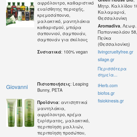
αφρόλουτρο, καθαριστικό
Μητρ. Καλλίδου 1
ευαίσθητης περιοχής,
Καλαμαριά,
κρεμοσάπουνο,
Θεσσαλονίκη
μαλακτικό, μαντηλάκια
Aromadiva
, Λεωφ.
καθαρισμού, μπάρα
Παπανικολάου 58
σαπουνιού, σαμπουάν,
Πεύκα
σαμπουάν για σκύλους
(Θεσσαλονίκη)
Συστατικά
: 100% vegan
livingcrueltyfree.gr
silage.gr
Περισσότερα
σημεία...
Πιστοποιήσεις
: Leaping
iHerb.com
Giovanni
Bunny, PETA
biofos.gr
fisiokinesis.gr
Προϊόντα
: αντισηπτικά
μαντηλάκια,
αφρόλουτρο, κρέμα
ξυρίσματος, μαλακτικό,
περιποίηση μαλλιών,
περιποίηση προσώπου,