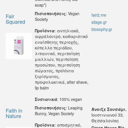
soap")
Πιστοποιήσεις
: Vegan
fair2.me
Fair
Society
Squared
silage.gr
biosophy.gr
Προϊόντα
: αντηλιακό,
αφρόλουτρο, καθαριστικό
ευαίσθητης περιοχής,
κύπελλο περιόδου,
λιπαντικό, περιποίηση
μαλλιών, περιποίηση
προσώπου, περιποίηση
σώματος, προϊόντα
ξυρίσματος,
προφυλακτικά, after shave,
lip balm
Συστατικά
: 100% vegan
Πιστοποιήσεις
: Leaping
Άνοιξε Σουσάμι
,
Faith in
Bunny, Vegan Society
Nature
Ιουστινιανού 33,
Θεσσαλονίκη
Προϊόντα
: αποσμητικό,
Green House Bio
,