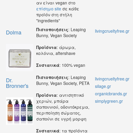
αν είναι vegan στο
επίσημο site
σε κάθε
προϊόν στη στήλη
"ingredients"
Πιστοποιήσεις
: Leaping
livingcrueltyfree.gr
Dolma
Bunny, Vegan Society
Προϊόντα
: άρωμα,
κολόνια, aftershave
Συστατικά
: 100% vegan
Πιστοποιήσεις
: Leaping
livingcrueltyfree.gr
Dr.
Bunny, Vegan Society, PETA
Bronner's
silage.gr
organicbrands.gr
Προϊόντα
: αντισηπτικό
χεριών, μπάρα
simplygreen.gr
σαπουνιού, οδοντόκρεμα,
περιποίηση σώματος,
σαπούνι σε υγρή μορφη
Συστατικά
: τα προϊόντα