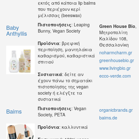
εκτός από κάποια lip balms
που περιέχουν κερί
μέλισσας (beeswax)
Πιστοποιήσεις
: Leaping
Green House Bio
,
Baby
Bunny, Vegan Society
Anthyllis
Μητροπολίτη
Καλίδου 108,
Προϊόντα
: βρεφική
Θεσσαλονίκη
περιποίηση, μαντηλάκια
noharmcharm.gr
καθαρισμού, καθαριστικά
greenhousebio.gr
σπιτιού
www.livingbio.gr
Συστατικά
: δείτε αν
ecco-verde.com
έχουν πάνω το σηματάκι
πιστοποίησης της vegan
society ή ελέγξτε τα
συστατικά
Πιστοποιήσεις
: Vegan
organicbrands.gr
Baims
Society, PETA
baims.de
Προϊόντα
: καλλυντικά