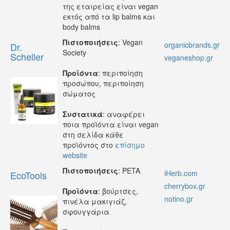
της εταιρείας είναι vegan
εκτός από τα lip balms και
body balms
Πιστοποιήσεις
: Vegan
organicbrands.gr
Dr.
Society
Scheller
veganeshop.gr
Προϊόντα
: περιποίηση
προσώπου, περιποίηση
σώματος
Συστατικά
: αναφέρει
ποια προϊόντα είναι vegan
στη σελίδα κάθε
προϊόντος στο
επίσημο
website
Πιστοποιήσεις
: PETA
iHerb.com
EcoTools
cherrybox.gr
Προϊόντα
: βούρτσες,
notino.gr
πινέλα μακιγιάζ,
σφουγγάρια