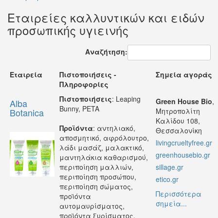
Εταιρείες καλλυντικών και ειδών
προσωπικής υγιεινής
Αναζήτηση:
Εταιρεία
Πιστοποιήσεις -
Σημεία αγοράς
Πληροφορίες
Πιστοποιήσεις
: Leaping
Green House Bio
,
Alba
Bunny, PETA
Botanica
Μητροπολίτη
Καλίδου 108,
Προϊόντα
: αντηλιακό,
Θεσσαλονίκη
αποσμητικό, αφρόλουτρο,
livingcrueltyfree.gr
λάδι μασάζ, μαλακτικό,
greenhousebio.gr
μαντηλάκια καθαρισμού,
περιποίηση μαλλιών,
sillage.gr
περιποίηση προσώπου,
etico.gr
περιποίηση σώματος,
Περισσότερα
προϊόντα
σημεία...
αυτομαυρίσματος,
προϊόντα ξυρίσματος,