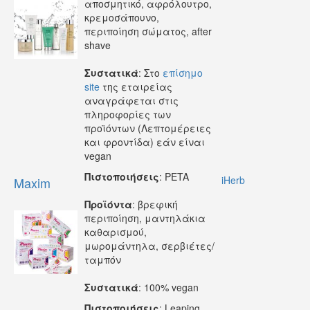
αποσμητικό, αφρόλουτρο,
κρεμοσάπουνο,
περιποίηση σώματος, after
shave
Συστατικά
: Στο
επίσημο
site
της εταιρείας
αναγράφεται στις
πληροφορίες των
προϊόντων (Λεπτομέρειες
και φροντίδα) εάν είναι
vegan
Πιστοποιήσεις
: PETA
iHerb
Maxim
Προϊόντα
: βρεφική
περιποίηση, μαντηλάκια
καθαρισμού,
μωρομάντηλα, σερβιέτες/
ταμπόν
Συστατικά
: 100% vegan
Πιστοποιήσεις
: Leaping