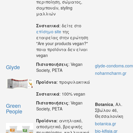
περιποίηση, σώματος,
σαμπουάν, styling
μαλλιών
Συστατικά
: δείτε στο
επίσημο site
της
εταιρείας στην ερώτηση
"Are your products vegan?"
ποια προϊόντα δεν είναι
vegan
Πιστοποιήσεις
: Vegan
glyde-condoms.com
Glyde
Society, PETA
noharmcharm.gr
Προϊόντα
: προφυλακτικά
Συστατικά
: 100% vegan
Πιστοποιήσεις
: Vegan
Botanica
, Αλ.
Green
Society, PETA
People
Σβώλου 46,
Θεσσαλονίκη
Προϊόντα
: αντηλιακό,
botanica.gr
αποσμητικό, βρεφικής
bio-kifisia.gr
περιποίησης, καλλυντικά,