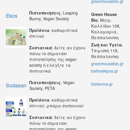
greenhousebio.gr
Πιστοποιήσεις
: Leaping
Green House
Ekos
Bunny, Vegan Society
Bio
, Μητρ.
Καλλίδου 108,
Προϊόντα
: καθαριστικά
Καλαμαριά,
σπιτιού
Θεσσαλονίκη
Ζωή και Υγεία
,
Συστατικά
: δείτε αν έχουν
Τσιμισκή 118,
πάνω το σηματάκι
Θεσσαλονίκη
πιστοποίησης της vegan
greenhousebio.gr
society ή ελέγξτε τα
συστατικά
bathoskipos.gr
Πιστοποιήσεις
: Vegan
biotevma.gr
Sodasan
Society, PETA
Προϊόντα
: καθαριστικά
σπιτιού, μπάρα σαπουνιού
Συστατικά
: δείτε αν έχουν
πάνω το σηματάκι
πιστοποίησης της vegan