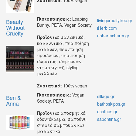
Συστατικά
: 100% vegan
Πιστοποιήσεις
: Leaping
livingcrueltyfree.gr
Beauty
Bunny, PETA, Vegan Society
Without
iHerb.com
Cruelty
noharmcharm.gr
Προϊόντα
: μαλακτικό,
καλλυντικά, περιποίηση
μαλλιών, περιποίηση
προσώπου, περιποίηση
σώματος, σαμπουάν,
ντεμακιγιάζ, styling
μαλλιών
Συστατικά
: 100% vegan
Πιστοποιήσεις
: Vegan
sillage.gr
Ben &
Society, PETA
Anna
bathoskipos.gr
ecothes.gr
Προϊόντα
: αποσμητικό,
οδοντόκρεμα, σαπούνι,
sapontina.gr
στερεό σαμπουάν και
μαλακτικό