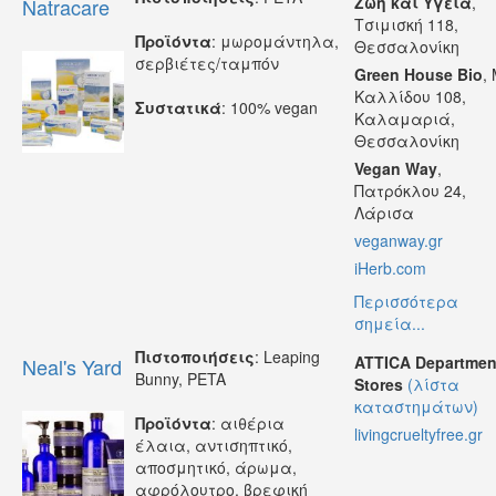
Ζωή και Υγεία
,
Natracare
Τσιμισκή 118,
Προϊόντα
: μωρομάντηλα,
Θεσσαλονίκη
σερβιέτες/ταμπόν
Green House Bio
, 
Καλλίδου 108,
Συστατικά
: 100% vegan
Καλαμαριά,
Θεσσαλονίκη
Vegan Way
,
Πατρόκλου 24,
Λάρισα
veganway.gr
iHerb.com
Περισσότερα
σημεία...
Πιστοποιήσεις
: Leaping
ATTICA Departmen
Neal's Yard
Bunny, PETA
Stores
(λίστα
καταστημάτων)
Προϊόντα
: αιθέρια
livingcrueltyfree.gr
έλαια, αντισηπτικό,
αποσμητικό, άρωμα,
αφρόλουτρο, βρεφική