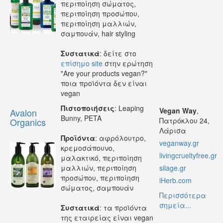
περιποίηση σώματος,
περιποίηση προσώπου,
περιποίηση μαλλιών,
σαμπουάν, hair styling
Συστατικά
: δείτε στο
επίσημο site
στην ερώτηση
"Are your products vegan?"
ποια προϊόντα δεν είναι
vegan
Πιστοποιήσεις
: Leaping
Vegan Way
,
Avalon
Bunny, PETA
Organics
Πατρόκλου 24,
Λάρισα
Προϊόντα
: αφρόλουτρο,
veganway.gr
κρεμοσάπουνο,
livingcrueltyfree.gr
μαλακτικό, περιποίηση
μαλλιών, περιποίηση
silage.gr
προσώπου, περιποίηση
iHerb.com
σώματος, σαμπουάν
Περισσότερα
σημεία...
Συστατικά
: τα προϊόντα
της εταιρείας είναι vegan