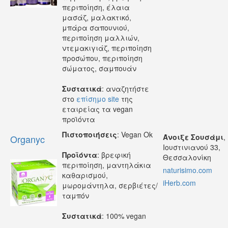
περιποίηση, έλαια
μασάζ, μαλακτικό,
μπάρα σαπουνιού,
περιποίηση μαλλιών,
ντεμακιγιάζ, περιποίηση
προσώπου, περιποίηση
σώματος, σαμπουάν
Συστατικά
: αναζητήστε
στο
επίσημο site
της
εταιρείας τα vegan
προϊόντα
Πιστοποιήσεις
: Vegan Ok
Άνοιξε Σουσάμι
,
Organyc
Ιουστινιανού 33,
Προϊόντα
: βρεφική
Θεσσαλονίκη
περιποίηση, μαντηλάκια
naturisimo.com
καθαρισμού,
iHerb.com
μωρομάντηλα, σερβιέτες/
ταμπόν
Συστατικά
: 100% vegan