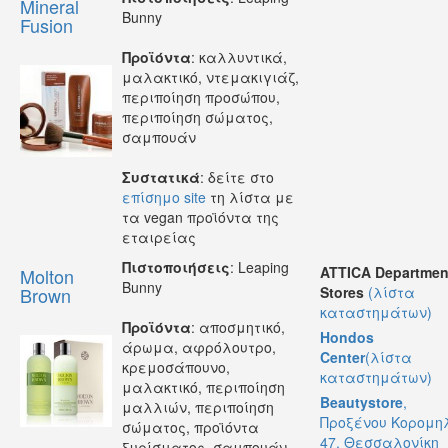
Mineral
Bunny
Fusion
Προϊόντα
: καλλυντικά,
μαλακτικό, ντεμακιγιάζ,
περιποίηση προσώπου,
περιποίηση σώματος,
σαμπουάν
Συστατικά
: δείτε στο
επίσημο site
τη λίστα με
τα vegan προϊόντα της
εταιρείας
Πιστοποιήσεις
: Leaping
ATTICA Departmen
Molton
Bunny
Brown
Stores
(λίστα
καταστημάτων)
Προϊόντα
: αποσμητικό,
Hondos
άρωμα, αφρόλουτρο,
Center
(λίστα
κρεμοσάπουνο,
καταστημάτων)
μαλακτικό, περιποίηση
Beautystore
,
μαλλιών, περιποίηση
Προξένου Κορομη
σώματος, προϊόντα
47, Θεσσαλονίκη
ξυρίσματος, σαμπουάν