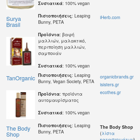
Συστατικά
: 100% vegan
Πιστοποιήσεις
: Leaping
iHerb.com
Surya
Bunny, PETA
Brasil
Προϊόντα
: βαφή
μαλλιών, μαλακτικό,
περιποίηση μαλλιών,
σαμπουάν
Συστατικά
: 100% vegan
Πιστοποιήσεις
: Leaping
organicbrands.gr
TanOrganic
Bunny, Vegan Society, PETA
isisters.gr
ecothes.gr
Προϊόντα
: προϊόντα
αυτομαυρίσματος
Συστατικά
: 100% vegan
Πιστοποιήσεις
: Leaping
The Body Shop
The Body
Bunny, PETA
Shop
(
λίστα
καταστημάτων
)