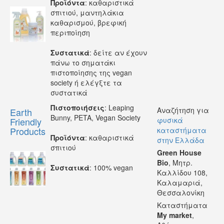
Προϊόντα
: καθαριστικά
σπιτιού, μαντηλάκια
καθαρισμού, βρεφική
περιποίηση
Συστατικά
: δείτε αν έχουν
πάνω το σηματάκι
πιστοποίησης της vegan
society ή ελέγξτε τα
συστατικά
Πιστοποιήσεις
: Leaping
Αναζήτηση για
Earth
Bunny, PETA, Vegan Society
Friendly
φυσικά
Products
καταστήματα
Προϊόντα
: καθαριστικά
στην Ελλάδα
σπιτιού
Green House
Bio
, Μητρ.
Συστατικά
: 100% vegan
Καλλίδου 108,
Καλαμαριά,
Θεσσαλονίκη
Καταστήματα
My market
,